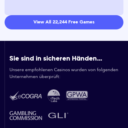
View All 22,244 Free Games
Sie sind in sicheren Händen…
Unsere empfohlenen Casinos wurden von folgenden
Unternehmen überprüft: