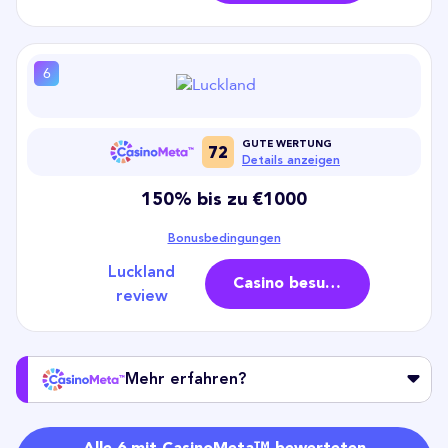
6
GUTE WERTUNG
72
Details anzeigen
150% bis zu €1000
Bonusbedingungen
Luckland
Casino besuchen
review
Mehr erfahren?