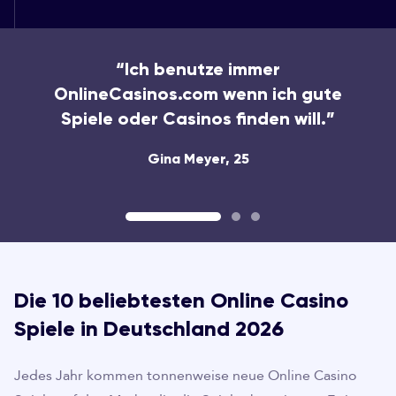
“Ich benutze immer
OnlineCasinos.com wenn ich gute
Spiele oder Casinos finden will.”
Gina Meyer, 25
Die 10 beliebtesten Online Casino
Spiele in Deutschland 2026
Jedes Jahr kommen tonnenweise neue Online Casino