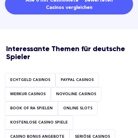
Alle 6 mit CasinoMeta™ bewerteten
Casinos vergleichen
Interessante Themen für deutsche
Spieler
ECHTGELD CASINOS
PAYPAL CASINOS
MERKUR CASINOS
NOVOLINE CASINOS
BOOK OF RA SPIELEN
ONLINE SLOTS
KOSTENLOSE CASINO SPIELE
CASINO BONUS ANGEBOTE
SERIÖSE CASINOS