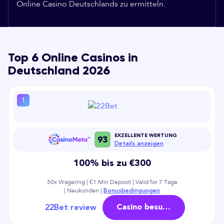
Online Casino Deutschlands zu ermitteln.
Top 6 Online Casinos in
Deutschland 2026
1
EXZELLENTE WERTUNG
93
Details anzeigen
100% bis zu €300
50x Wagering | €1 Min Deposit | Valid for 7 Tage
Bonusbedingungen
| Neukunden |
22Bet review
Casino besuchen