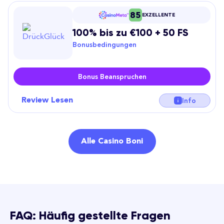
85
EXZELLENTE
100% bis zu €100 + 50 FS
Bonusbedingungen
Bonus Beanspruchen
Review Lesen
Info
Alle Casino Boni
FAQ: Häufig gestellte Fragen