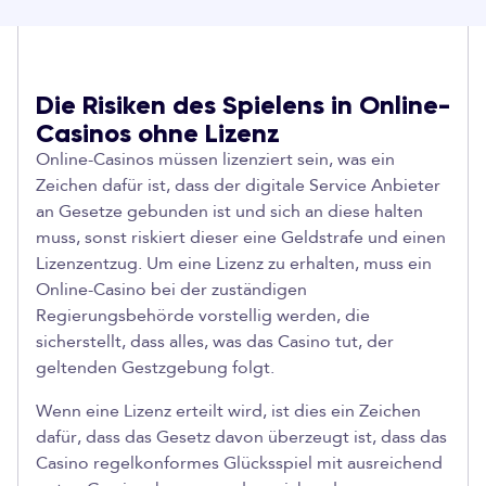
Die Risiken des Spielens in Online-
Casinos ohne Lizenz
Online-Casinos müssen lizenziert sein, was ein
Zeichen dafür ist, dass der digitale Service Anbieter
an Gesetze gebunden ist und sich an diese halten
muss, sonst riskiert dieser eine Geldstrafe und einen
Lizenzentzug. Um eine Lizenz zu erhalten, muss ein
Online-Casino bei der zuständigen
Regierungsbehörde vorstellig werden, die
sicherstellt, dass alles, was das Casino tut, der
geltenden Gestzgebung folgt.
Wenn eine Lizenz erteilt wird, ist dies ein Zeichen
dafür, dass das Gesetz davon überzeugt ist, dass das
Casino regelkonformes Glücksspiel mit ausreichend