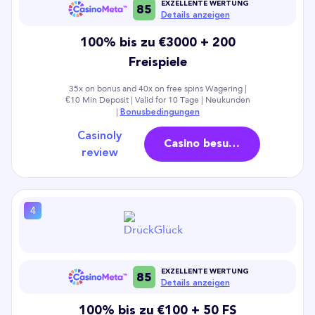
EXZELLENTE WERTUNG
85
Details anzeigen
100% bis zu €3000 + 200
Freispiele
35x on bonus and 40x on free spins Wagering |
€10 Min Deposit | Valid for 10 Tage | Neukunden
Bonusbedingungen
|
Casinoly
Casino besuchen
review
4
EXZELLENTE WERTUNG
85
Details anzeigen
100% bis zu €100 + 50 FS