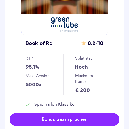
Book of Ra
8.2/10
RTP
Volatilität
95.1%
Hoch
Max. Gewinn
Maximum
Bonus
5000x
€
200
Spielhallen Klassiker
Bonus beanspruchen