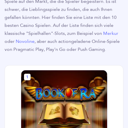
Spiele auf den Markt, die die Spieler begeistern. Es ist
schwer, die Lieblingsspiele zu finden, die auch Ihnen
gefallen könnten. Hier finden Sie eine Liste mit den 10
besten Casino Spielen. Auf der Liste finden sich viele
klassische "Spielhallen"-Slots, zum Beispiel von
Merkur
oder
Novoline
, aber auch actiongeladene Online-Spiele
von Pragmatic Play, Play'n Go oder Push Gaming.
1