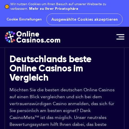
Wir nutzen Cookies um Ihren Besuch auf unserer Webseite zu
verbessern.
Mehr zu Ihrer Privatsphäre
Ausgewählte Cookies akzeptieren
Cookie Einstellungen
Deutschlands beste
Online Casinos im
Vergleich
Möchten Sie die besten deutschen Online Casinos
auf einen Blick vergleichen und sich bei dem
vertrauenswürdigen Casino anmelden, das sich für
Sie persönlich am besten eignet? Dank
CasinoMeta™ ist das möglich. Unser neutrales
Bewertungssystem hilft Ihnen dabei, das beste