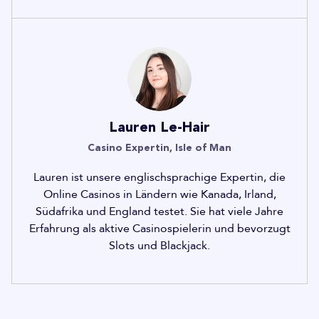
Lauren Le-Hair
Casino Expertin, Isle of Man
Lauren ist unsere englischsprachige Expertin, die
Online Casinos in Ländern wie Kanada, Irland,
Südafrika und England testet. Sie hat viele Jahre
Erfahrung als aktive Casinospielerin und bevorzugt
Slots und Blackjack.