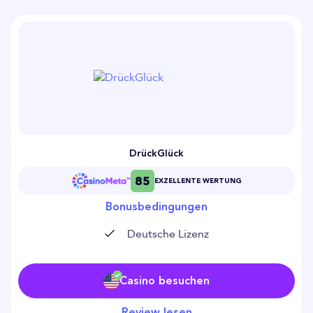
DrückGlück
85
EXZELLENTE
WERTUNG
Bonusbedingungen
Deutsche Lizenz
Casino besuchen
Review lesen