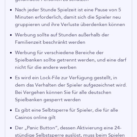
Nach jeder Stunde Spielzeit ist eine Pause von 5
Minuten erforderlich, damit sich die Spieler neu
gruppieren und ihre Verluste überdenken können
Werbung sollte auf Stunden außerhalb der
Familienzeit beschränkt werden
Werbung für verschiedene Bereiche der
Spielbanken sollte getrennt werden, und eine darf
nicht für die andere werben
Es wird ein Lock-File zur Verfügung gestellt, in
dem das Verhalten der Spieler aufgezeichnet wird.
Bei Vergehen können Sie für alle deutschen
Spielbanken gesperrt werden
Es gibt eine Selbtsperre für Spieler, die für alle
Casinos online gilt
Der „Panic Button“, dessen Aktivierung eine 24-
stündige Selbstsperre auslöst, muss beim Spielen