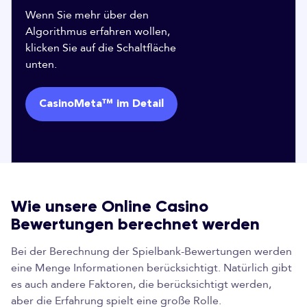
Wenn Sie mehr über den
Algorithmus erfahren wollen,
klicken Sie auf die Schaltfläche
unten.
CasinoMeta™ im Detail
Wie unsere Online Casino
Bewertungen berechnet werden
Bei der Berechnung der Spielbank-Bewertungen werden
eine Menge Informationen berücksichtigt. Natürlich gibt
es auch andere Faktoren, die berücksichtigt werden,
aber die Erfahrung spielt eine große Rolle.