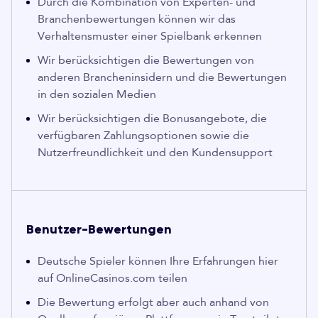
Durch die Kombination von Experten- und
Branchenbewertungen können wir das
Verhaltensmuster einer Spielbank erkennen
Wir berücksichtigen die Bewertungen von
anderen Brancheninsidern und die Bewertungen
in den sozialen Medien
Wir berücksichtigen die Bonusangebote, die
verfügbaren Zahlungsoptionen sowie die
Nutzerfreundlichkeit und den Kundensupport
Benutzer-Bewertungen
Deutsche Spieler können Ihre Erfahrungen hier
auf OnlineCasinos.com teilen
Die Bewertung erfolgt aber auch anhand von