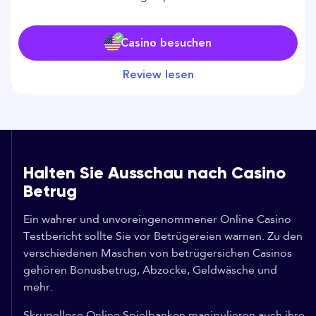
Casino besuchen
Review lesen
Halten Sie Ausschau nach Casino
Betrug
Ein wahrer und unvoreingenommener Online Casino
Testbericht sollte Sie vor Betrügereien warnen. Zu den
verschiedenen Maschen von betrügersichen Casinos
gehören Bonusbetrug, Abzocke, Geldwäsche und
mehr.
Skrupellose Online Spielbanken manipulieren auch ihre