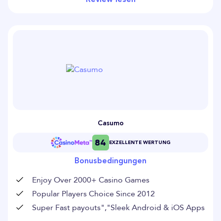
Casumo
84
EXZELLENTE
WERTUNG
Bonusbedingungen
Enjoy Over 2000+ Casino Games
Popular Players Choice Since 2012
Super Fast payouts","Sleek Android & iOS Apps