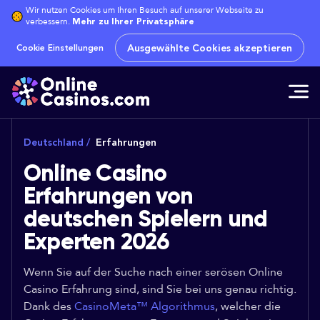
Wir nutzen Cookies um Ihren Besuch auf unserer Webseite zu
verbessern.
Mehr zu Ihrer Privatsphäre
Ausgewählte Cookies akzeptieren
Cookie Einstellungen
Deutschland
/
Erfahrungen
Online Casino
Erfahrungen von
deutschen Spielern und
Experten 2026
Wenn Sie auf der Suche nach einer serösen Online
Casino Erfahrung sind, sind Sie bei uns genau richtig.
Dank des
CasinoMeta™ Algorithmus
, welcher die