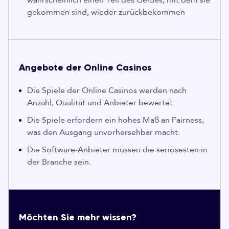
wahrscheinlich einen Teil des Geldes, mit dem sie
gekommen sind, wieder zurückbekommen
Angebote der Online Casinos
Die Spiele der Online Casinos werden nach
Anzahl, Qualität und Anbieter bewertet.
Die Spiele erfordern ein hohes Maß an Fairness,
was den Ausgang unvorhersehbar macht.
Die Software-Anbieter müssen die seriösesten in
der Branche sein.
Möchten Sie mehr wissen?