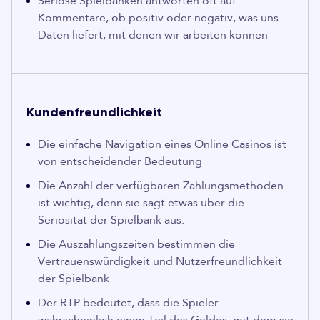
Seriöse Spielbanken antworten oft auf
Kommentare, ob positiv oder negativ, was uns
Daten liefert, mit denen wir arbeiten können
Kundenfreundlichkeit
Die einfache Navigation eines Online Casinos ist
von entscheidender Bedeutung
Die Anzahl der verfügbaren Zahlungsmethoden
ist wichtig, denn sie sagt etwas über die
Seriosität der Spielbank aus.
Die Auszahlungszeiten bestimmen die
Vertrauenswürdigkeit und Nutzerfreundlichkeit
der Spielbank
Der RTP bedeutet, dass die Spieler