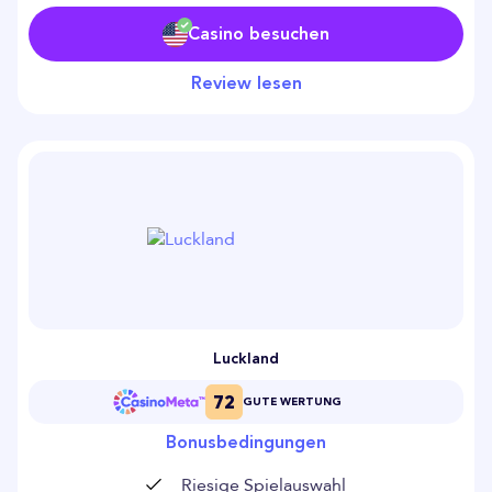
Casino besuchen
Review lesen
Luckland
72
GUTE
WERTUNG
Bonusbedingungen
Riesige Spielauswahl