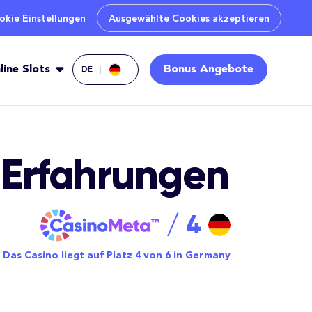
okie Einstellungen
Ausgewählte Cookies akzeptieren
line Slots
Bonus Angebote
DE
 Erfahrungen
/
4
Das Casino liegt auf Platz 4 von 6 in Germany