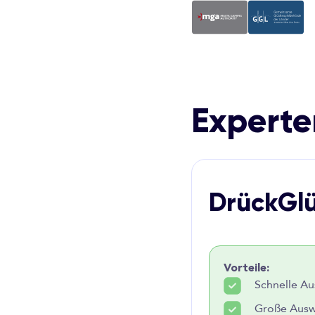
Experte
DrückGlü
Vorteile:
Schnelle A
Große Auswa