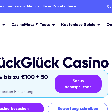
Co
e zu verbessern.
Mehr zu Ihrer Privatsphäre
s
CasinoMeta™ Tests
Kostenlose Spiele
On
ückGlück Casino
 bis zu €100 + 50
Bonus
beanspruchen
r ersten Einzahlung
asino besuchen
Bewertung schreiben