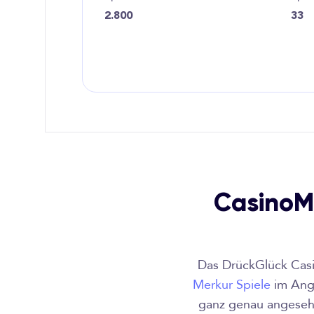
2.800
33
CasinoM
Das DrückGlück Casin
Merkur Spiele
im Ange
ganz genau angesehe