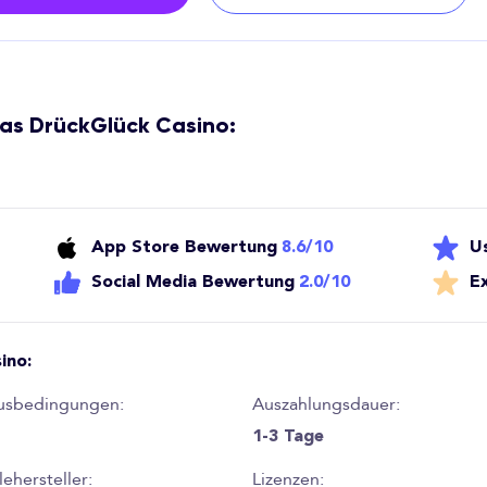
as DrückGlück Casino:
App Store Bewertung
8.6/10
U
Social Media Bewertung
2.0/10
E
ino:
usbedingungen:
Auszahlungsdauer:
1-3 Tage
lehersteller:
Lizenzen: