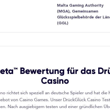
Malta Gaming Authority
(MGA), Gemeinsamen
Glücksspielbehörde der Län
(GGL)
eta™ Bewertung für das Dr
Casino
o richtet sich speziell an deutsche Spieler und hat die 
bot von Casino Games. Unser DrückGlück Casino Test 
n. Nach ausgiebigem testen und einer gründlichen Üb