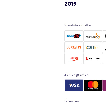
2015
Spielehersteller
Zahlungsarten
Lizenzen