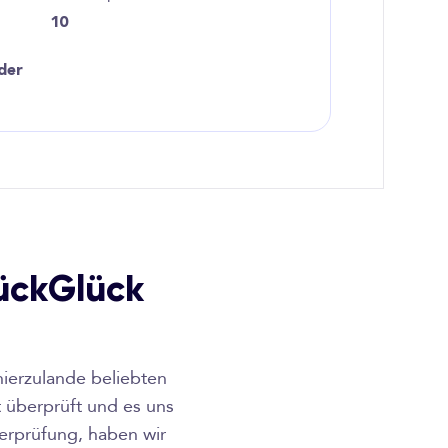
10
der
ückGlück
hierzulande beliebten
überprüft und es uns
erprüfung, haben wir