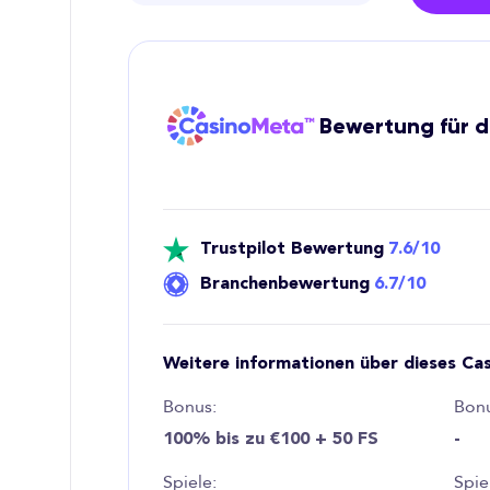
Bewertung für d
Trustpilot Bewertung
7.6/10
Branchenbewertung
6.7/10
Weitere informationen über dieses Cas
Bonus:
Bon
100% bis zu €100 + 50 FS
-
Spiele:
Spie