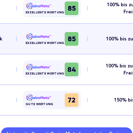
100% bis z
85
Frei
EXZELLENTE WERTUNG
85
k
100% bis zu
EXZELLENTE WERTUNG
100% bis zu
84
Frei
EXZELLENTE WERTUNG
72
150% bi
GUTE WERTUNG