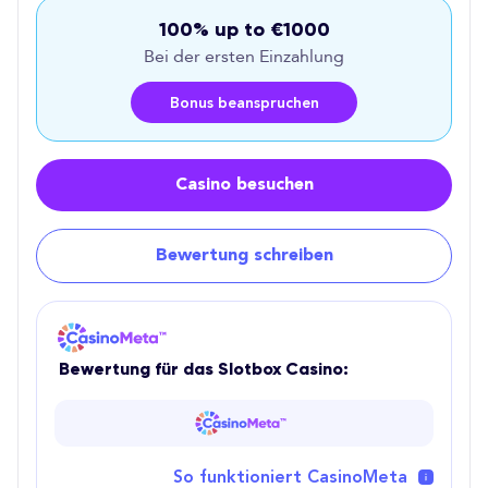
100% up to €1000
Bei der ersten Einzahlung
Bonus beanspruchen
Casino besuchen
Bewertung schreiben
Bewertung für das Slotbox Casino:
So funktioniert CasinoMeta