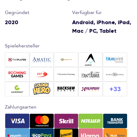
Gegründet
Verfügbar für
2020
Android
,
iPhone
,
iPad
,
Mac / PC
,
Tablet
Spielehersteller
+33
Zahlungsarten