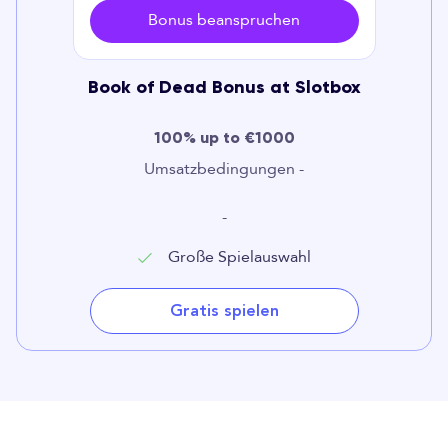
Bonus beanspruchen
Book of Dead Bonus at Slotbox
100% up to €1000
Umsatzbedingungen -
-
Große Spielauswahl
Gratis spielen