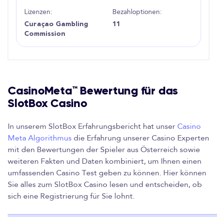
Lizenzen:
Bezahloptionen:
Curaçao Gambling
11
Commission
CasinoMeta™ Bewertung für das
SlotBox Casino
In unserem SlotBox Erfahrungsbericht hat unser
Casino
Meta Algorithmus
die Erfahrung unserer Casino Experten
mit den Bewertungen der Spieler aus Österreich sowie
weiteren Fakten und Daten kombiniert, um Ihnen einen
umfassenden Casino Test geben zu können. Hier können
Sie alles zum SlotBox Casino lesen und entscheiden, ob
sich eine Registrierung für Sie lohnt.