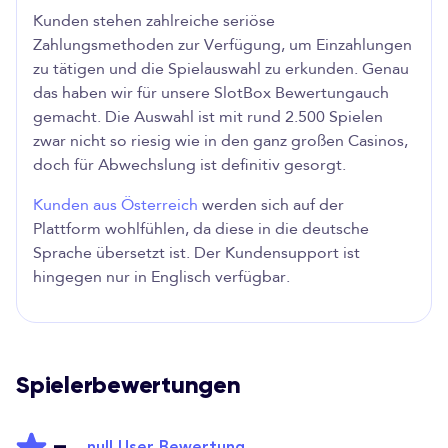
Kunden stehen zahlreiche seriöse
Zahlungsmethoden zur Verfügung, um Einzahlungen
zu tätigen und die Spielauswahl zu erkunden. Genau
das haben wir für unsere SlotBox Bewertungauch
gemacht. Die Auswahl ist mit rund 2.500 Spielen
zwar nicht so riesig wie in den ganz großen Casinos,
doch für Abwechslung ist definitiv gesorgt.
Kunden aus Österreich
werden sich auf der
Plattform wohlfühlen, da diese in die deutsche
Sprache übersetzt ist. Der Kundensupport ist
hingegen nur in Englisch verfügbar.
Spielerbewertungen
-
null User Bewertung