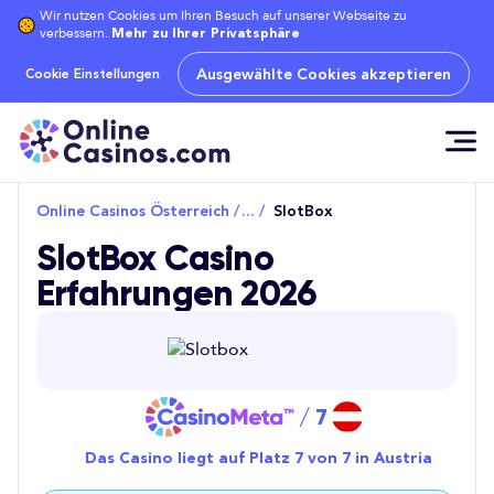
Wir nutzen Cookies um Ihren Besuch auf unserer Webseite zu
verbessern.
Mehr zu Ihrer Privatsphäre
Ausgewählte Cookies akzeptieren
Cookie Einstellungen
Online Casinos Österreich
/
... /
SlotBox
SlotBox Casino
Erfahrungen 2026
/
7
Das Casino liegt auf Platz 7 von 7 in Austria