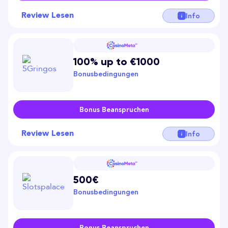
Review Lesen
Info
100% up to €1000
Bonusbedingungen
Bonus Beanspruchen
Review Lesen
Info
500€
Bonusbedingungen
Bonus Beanspruchen