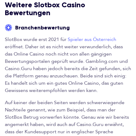
Weitere Slotbox Casino
Bewertungen
Branchenbewertung
SlotBox wurde erst 2021 für
Spieler aus Österreich
eröffnet. Daher ist es nicht weiter verwunderlich, dass
das Online Casino noch nicht von allen gängigen
Bewertungsportalen geprüft wurde. Gambling.com und
Casino.Guru haben jedoch bereits die Zeit gefunden, sich
die Plattform genau anzuschauen. Beide sind sich einig:
Es handelt sich um ein gutes Online Casino, das guten
Gewissens weiterempfohlen werden kann.
Auf keiner der beiden Seiten werden schwerwiegende
Nachteile genannt, wie zum Beispiel, dass man der
SlotBox Betrug vorwerfen könnte. Genau wie wir bereits
angemerkt haben, wird auch auf Casino.Guru erwähnt,
dass der Kundesupport nur in englischer Sprache