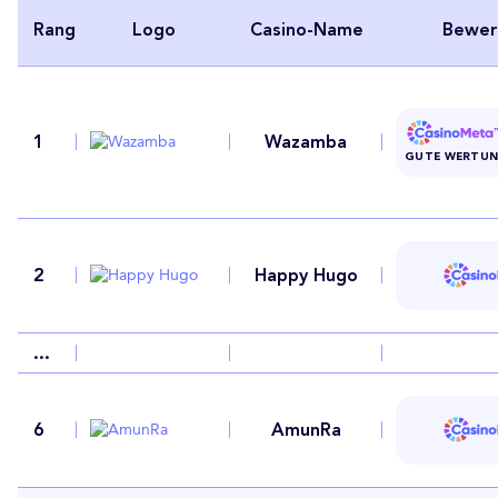
Rang
Logo
Casino-Name
Bewer
1
Wazamba
GUTE WERTU
2
Happy Hugo
...
6
AmunRa