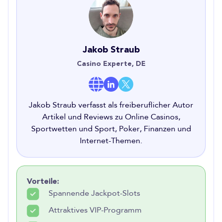
Jakob Straub
Casino Experte, DE
Jakob Straub verfasst als freiberuflicher Autor
Artikel und Reviews zu Online Casinos,
Sportwetten und Sport, Poker, Finanzen und
Internet-Themen.
Vorteile:
Spannende Jackpot-Slots
Attraktives VIP-Programm