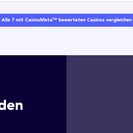
Alle 7 mit CasinoMeta™ bewerteten Casinos vergleichen
 den