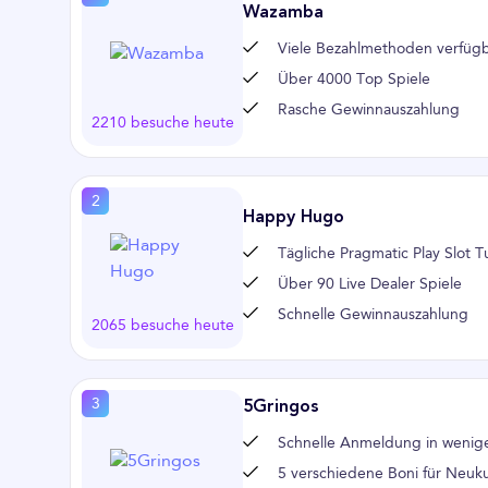
Wazamba
Viele Bezahlmethoden verfüg
Über 4000 Top Spiele
Rasche Gewinnauszahlung
2210 besuche heute
2
Happy Hugo
Tägliche Pragmatic Play Slot T
Über 90 Live Dealer Spiele
Schnelle Gewinnauszahlung
2065 besuche heute
5Gringos
3
Schnelle Anmeldung in weni
5 verschiedene Boni für Neu