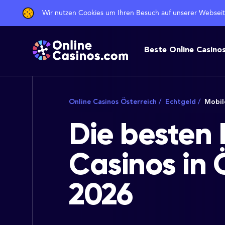
Wir nutzen Cookies um Ihren Besuch auf unserer Webseit
Beste Online Casino
Online Casinos Österreich
/
Echtgeld
/
Mobil
Die besten 
Casinos in 
2026