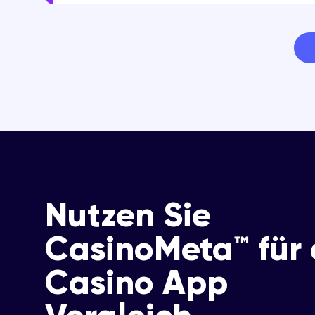
Nutzen Sie
CasinoMeta™ für
Casino App