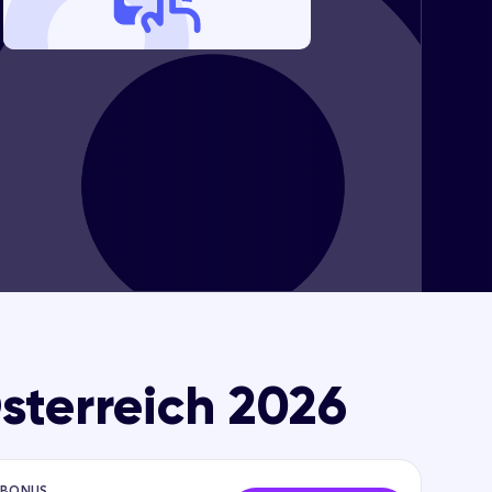
sterreich 2026
SBONUS