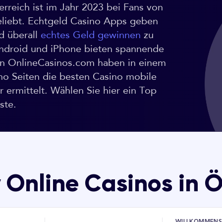
rreich ist im Jahr 2023 bei Fans von
iebt. Echtgeld Casino Apps geben
d überall
echtes Geld gewinnen
zu
Android und iPhone bieten spannende
von OnlineCasinos.com haben in einem
no Seiten die besten Casino mobile
r ermittelt. Wählen Sie hier ein Top
ste.
 Online Casinos in Ö
WILLKOMMEN