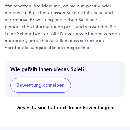
Wir schätzen Ihre Meinung, ob sie nun positiv oder
negativ ist. Bitte hinterlassen Sie eine hilfreiche und
informative Bewertung und geben Sie keine
persönlichen Informationen preis und verwenden Sie
keine Schimpfwörter. Alle Nutzerbewertungen werden
moderiert, um sicherzustellen, dass sie unseren
Veröffentlichungsrichtlinien entsprechen.
Wie gefällt Ihnen dieses Spiel?
Bewertung schreiben
Dieses Casino hat noch keine Bewertungen.