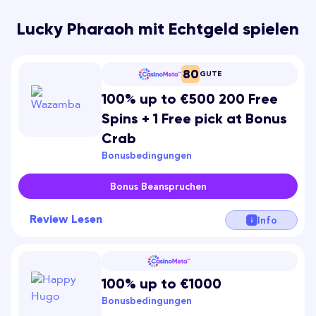
Lucky Pharaoh mit Echtgeld spielen
80
GUTE
100% up to €500 200 Free
Spins + 1 Free pick at Bonus
Crab
Bonusbedingungen
Bonus Beanspruchen
Review Lesen
Info
100% up to €1000
Bonusbedingungen