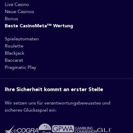
Live Casino
Neue Casinos
Bonus
Beste CasinoMeta™ Wertung
Spielautomaten
Roulette
Blackjack
Baccarat
Pragmatic Play
Ihre Sicherheit kommt an erster Stelle
Wir setzen uns für verantwortungsbewusstes und
sicheres Glücksspiel ein: