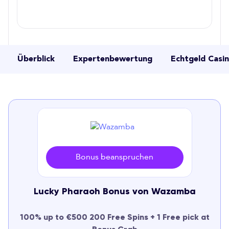
Überblick
Expertenbewertung
Echtgeld Casi
Bonus beanspruchen
Lucky Pharaoh Bonus von Wazamba
100% up to €500 200 Free Spins + 1 Free pick at