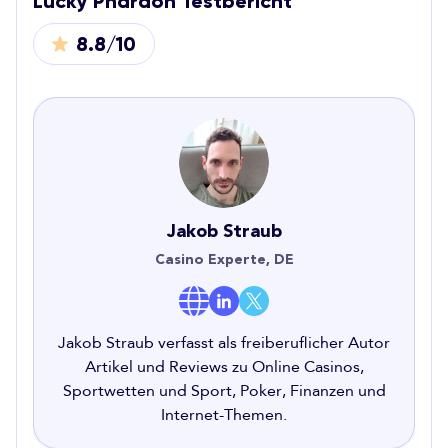
Lucky Pharaoh Testbericht
8.8/10
Jakob Straub
Casino Experte, DE
Jakob Straub verfasst als freiberuflicher Autor
Artikel und Reviews zu Online Casinos,
Sportwetten und Sport, Poker, Finanzen und
Internet-Themen.