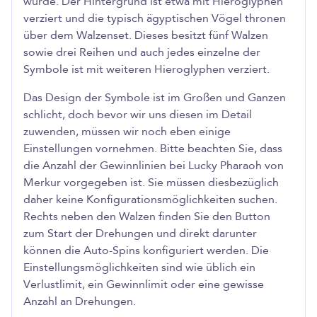
würde. Der Hintergrund ist etwa mit Hieroglyphen
verziert und die typisch ägyptischen Vögel thronen
über dem Walzenset. Dieses besitzt fünf Walzen
sowie drei Reihen und auch jedes einzelne der
Symbole ist mit weiteren Hieroglyphen verziert.
Das Design der Symbole ist im Großen und Ganzen
schlicht, doch bevor wir uns diesen im Detail
zuwenden, müssen wir noch eben einige
Einstellungen vornehmen. Bitte beachten Sie, dass
die Anzahl der Gewinnlinien bei Lucky Pharaoh von
Merkur vorgegeben ist. Sie müssen diesbezüglich
daher keine Konfigurationsmöglichkeiten suchen.
Rechts neben den Walzen finden Sie den Button
zum Start der Drehungen und direkt darunter
können die Auto-Spins konfiguriert werden. Die
Einstellungsmöglichkeiten sind wie üblich ein
Verlustlimit, ein Gewinnlimit oder eine gewisse
Anzahl an Drehungen.