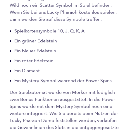
Wild noch ein Scatter Symbol im Spiel befinden.
Wenn Sie bei uns Lucky Pharaoh kostenlos spielen,
dann werden Sie auf diese Symbole treffen:
Spielkartensymbole 10, J, Q, K, A
Ein grüner Edelstein
Ein blauer Edelstein
Ein roter Edelstein
Ein Diamant
Ein Mystery Symbol während der Power Spins
Der Spielautomat wurde von Merkur mit lediglich
zwei Bonus-Funktionen ausgestattet. In die Power
Spins wurde mit dem Mystery Symbol noch eine
weitere integriert. Wie Sie bereits beim Nutzen der
Lucky Pharaoh Demo feststellen werden, verlaufen
die Gewinnlinien des Slots in die entgegengesetzte