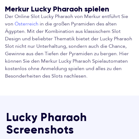
Merkur Lucky Pharaoh spielen
Der Online Slot Lucky Pharaoh von Merkur entführt Sie
von
Österreich
in die großen Pyramiden des alten
Ägypten. Mit der Kombination aus klassischem Slot
Design und beliebter Thematik bietet der Lucky Pharaoh
Slot nicht nur Unterhaltung, sondern auch die Chance,
Gewinne aus den Tiefen der Pyramiden zu bergen. Hier
können Sie den Merkur Lucky Pharaoh Spielautomaten
kostenlos ohne Anmeldung spielen und alles zu den
Besonderheiten des Slots nachlesen.
Lucky Pharaoh
Screenshots