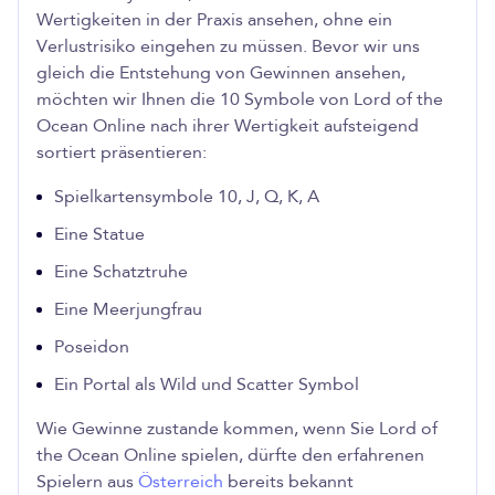
Wertigkeiten in der Praxis ansehen, ohne ein
Verlustrisiko eingehen zu müssen. Bevor wir uns
gleich die Entstehung von Gewinnen ansehen,
möchten wir Ihnen die 10 Symbole von Lord of the
Ocean Online nach ihrer Wertigkeit aufsteigend
sortiert präsentieren:
Spielkartensymbole 10, J, Q, K, A
Eine Statue
Eine Schatztruhe
Eine Meerjungfrau
Poseidon
Ein Portal als Wild und Scatter Symbol
Wie Gewinne zustande kommen, wenn Sie Lord of
the Ocean Online spielen, dürfte den erfahrenen
Spielern aus
Österreich
bereits bekannt