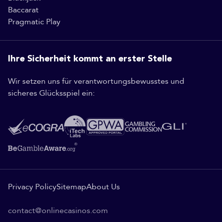
Baccarat
Pragmatic Play
Ihre Sicherheit kommt an erster Stelle
Wir setzen uns für verantwortungsbewusstes und
sicheres Glücksspiel ein:
Privacy Policy
Sitemap
About Us
contact@onlinecasinos.com