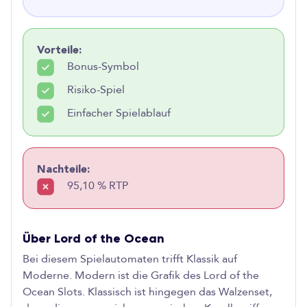
Vorteile:
Bonus-Symbol
Risiko-Spiel
Einfacher Spielablauf
Nachteile:
95,10 % RTP
Über Lord of the Ocean
Bei diesem Spielautomaten trifft Klassik auf
Moderne. Modern ist die Grafik des Lord of the
Ocean Slots. Klassisch ist hingegen das Walzenset,