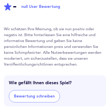
-
null User Bewertung
Wir schätzen Ihre Meinung, ob sie nun positiv oder
negativ ist. Bitte hinterlassen Sie eine hilfreiche und
informative Bewertung und geben Sie keine
persönlichen Informationen preis und verwenden Sie
keine Schimpfwörter. Alle Nutzerbewertungen werden
moderiert, um sicherzustellen, dass sie unseren
Veröffentlichungsrichtlinien entsprechen.
Wie gefällt Ihnen dieses Spiel?
Bewertung schreiben