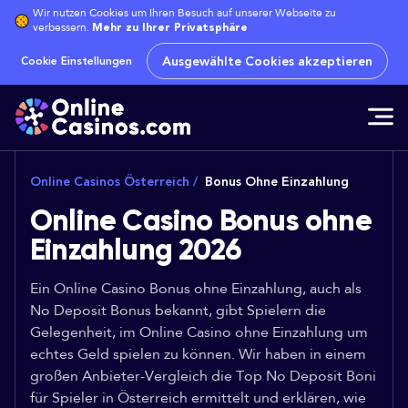
Wir nutzen Cookies um Ihren Besuch auf unserer Webseite zu
verbessern.
Mehr zu Ihrer Privatsphäre
Ausgewählte Cookies akzeptieren
Cookie Einstellungen
Online Casinos Österreich
/
Bonus Ohne Einzahlung
Online Casino Bonus ohne
Einzahlung 2026
Ein Online Casino Bonus ohne Einzahlung, auch als
No Deposit Bonus bekannt, gibt Spielern die
Gelegenheit, im Online Casino ohne Einzahlung um
echtes Geld spielen zu können. Wir haben in einem
großen Anbieter-Vergleich die Top No Deposit Boni
für Spieler in Österreich ermittelt und erklären, wie