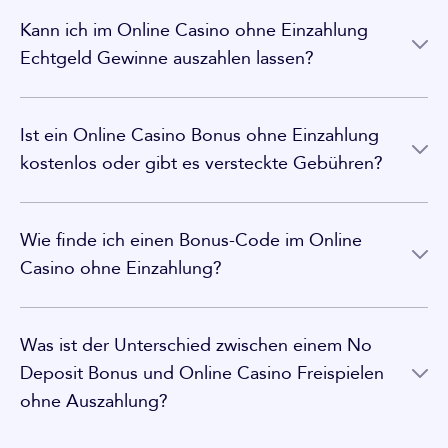
Kann ich im Online Casino ohne Einzahlung
Echtgeld Gewinne auszahlen lassen?
Ist ein Online Casino Bonus ohne Einzahlung
kostenlos oder gibt es versteckte Gebühren?
Wie finde ich einen Bonus-Code im Online
Casino ohne Einzahlung?
Was ist der Unterschied zwischen einem No
Deposit Bonus und Online Casino Freispielen
ohne Auszahlung?