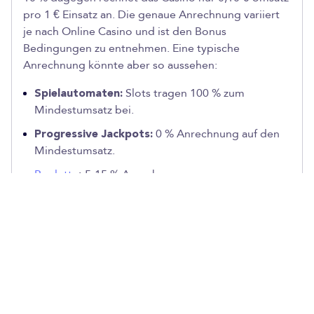
pro 1 € Einsatz an. Die genaue Anrechnung variiert
je nach Online Casino und ist den Bonus
Bedingungen zu entnehmen. Eine typische
Anrechnung könnte aber so aussehen:
Spielautomaten:
Slots tragen 100 % zum
Mindestumsatz bei.
Progressive Jackpots:
0 % Anrechnung auf den
Mindestumsatz.
Roulette
:
5-15 % Anrechnung.
Blackjack
:
0-5 % Anrechnung.
Baccarat
:
0-5 % Anrechnung.
Tischspiele:
5-20 % Anrechnung.
Video Poker
:
10-30 % Anrechnung.
Bingo und Keno:
0 % Anrechnung.