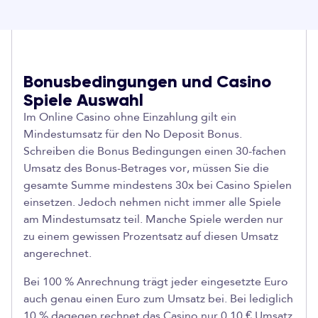
Bonusbedingungen und Casino
Spiele Auswahl
Im Online Casino ohne Einzahlung gilt ein
Mindestumsatz für den No Deposit Bonus.
Schreiben die Bonus Bedingungen einen 30-fachen
Umsatz des Bonus-Betrages vor, müssen Sie die
gesamte Summe mindestens 30x bei Casino Spielen
einsetzen. Jedoch nehmen nicht immer alle Spiele
am Mindestumsatz teil. Manche Spiele werden nur
zu einem gewissen Prozentsatz auf diesen Umsatz
angerechnet.
Bei 100 % Anrechnung trägt jeder eingesetzte Euro
auch genau einen Euro zum Umsatz bei. Bei lediglich
10 % dagegen rechnet das Casino nur 0,10 € Umsatz