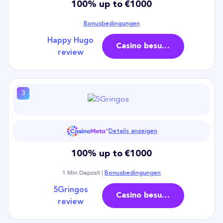
100% up to €1000
Bonusbedingungen
Happy Hugo
Casino besuchen
review
3
Details anzeigen
100% up to €1000
Bonusbedingungen
1 Min Deposit |
5Gringos
Casino besuchen
review