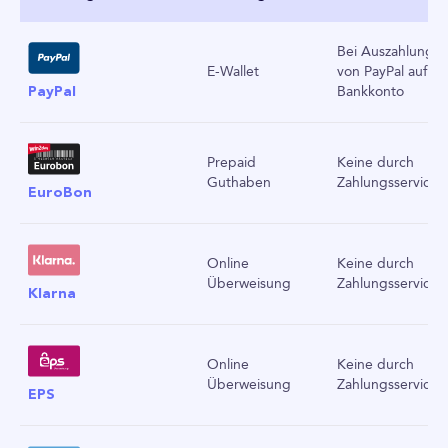
Bei Auszahlung
E-Wallet
von PayPal auf
PayPal
Bankkonto
Prepaid
Keine durch
Guthaben
Zahlungsservice
EuroBon
Online
Keine durch
Überweisung
Zahlungsservice
Klarna
Online
Keine durch
Überweisung
Zahlungsservice
EPS