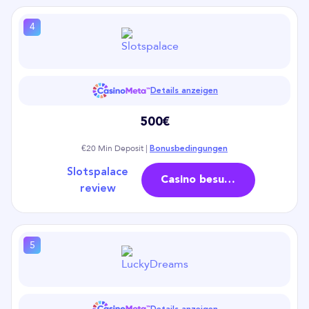
4
Details anzeigen
500€
Bonusbedingungen
€20 Min Deposit |
Slotspalace
Casino besuchen
review
5
Details anzeigen