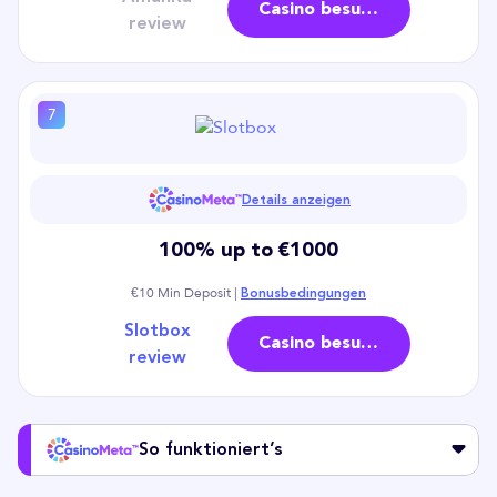
Casino besuchen
review
7
Details anzeigen
100% up to €1000
Bonusbedingungen
€10 Min Deposit |
Slotbox
Casino besuchen
review
So funktioniert’s