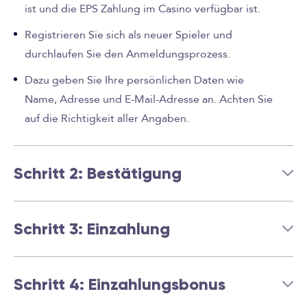
ist und die EPS Zahlung im Casino verfügbar ist.
Registrieren Sie sich als neuer Spieler und
durchlaufen Sie den Anmeldungsprozess.
Dazu geben Sie Ihre persönlichen Daten wie
Name, Adresse und E-Mail-Adresse an. Achten Sie
auf die Richtigkeit aller Angaben.
Schritt 2: Bestätigung
Schritt 3: Einzahlung
Schritt 4: Einzahlungsbonus