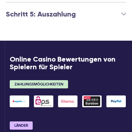
Schritt 5: Auszahlung
Online Casino Bewertungen von
Spielern für Spieler
ZAHLUNGSMÖGLICHKEITEN
LÄNDER