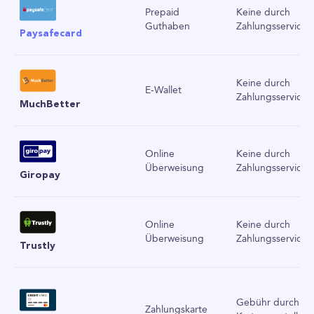
Prepaid
Keine durch
Guthaben
Zahlungsservice
Paysafecard
Keine durch
E-Wallet
Zahlungsservice
MuchBetter
Online
Keine durch
Überweisung
Zahlungsservice
Giropay
Online
Keine durch
Überweisung
Zahlungsservice
Trustly
Gebühr durch
Zahlungskarte