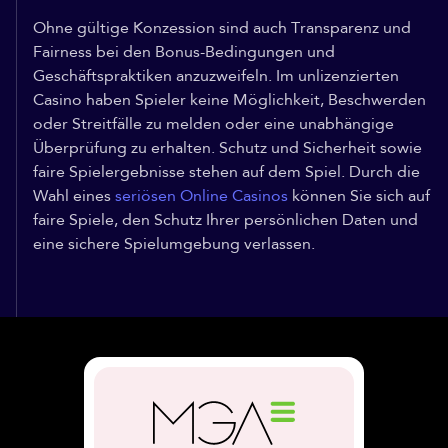
Ohne gültige Konzession sind auch Transparenz und
Fairness bei den Bonus-Bedingungen und
Geschäftspraktiken anzuzweifeln. Im unlizenzierten
Casino haben Spieler keine Möglichkeit, Beschwerden
oder Streitfälle zu melden oder eine unabhängige
Überprüfung zu erhalten. Schutz und Sicherheit sowie
faire Spielergebnisse stehen auf dem Spiel. Durch die
Wahl eines
seriösen Online Casinos
können Sie sich auf
faire Spiele, den Schutz Ihrer persönlichen Daten und
eine sichere Spielumgebung verlassen.