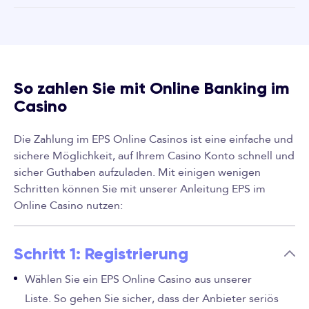
So zahlen Sie mit Online Banking im
Casino
Die Zahlung im EPS Online Casinos ist eine einfache und
sichere Möglichkeit, auf Ihrem Casino Konto schnell und
sicher Guthaben aufzuladen. Mit einigen wenigen
Schritten können Sie mit unserer Anleitung EPS im
Online Casino nutzen:
Schritt 1: Registrierung
Wählen Sie ein EPS Online Casino aus unserer
Liste. So gehen Sie sicher, dass der Anbieter seriös