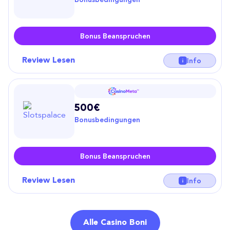
Bonus Beanspruchen
Review Lesen
Info
500€
Bonusbedingungen
Bonus Beanspruchen
Review Lesen
Info
Alle Casino Boni