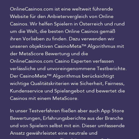
OnlineCasinos.com ist eine weltweit führende
Website für den Anbietervergleich von Online
Casinos. Wir helfen Spielern in Österreich und rund
um die Welt, die besten Online Casinos gemäß
ihren Vorlieben zu finden. Dazu verwenden wir
unseren objektiven CasinoMeta™ Algorithmus mit
der MetaScore Bewertung und die
OnlineCasinos.com Casino Experten verfassen
verlässliche und unvoreingenommene Testberichte.
Der CasinoMeta™ Algorithmus berücksichtigt
wichtige Qualitätskriterien wie Sicherheit, Fairness,
Kundenservice und Spielangebot und bewertet die
Casinos mit einem MetaScore.
In unser Testverfahren fließen aber auch App Store
Bewertungen, Erfahrungsberichte aus der Branche
und von Spielern selbst mit ein. Dieser umfassende
Ansatz gewährleistet eine neutrale und