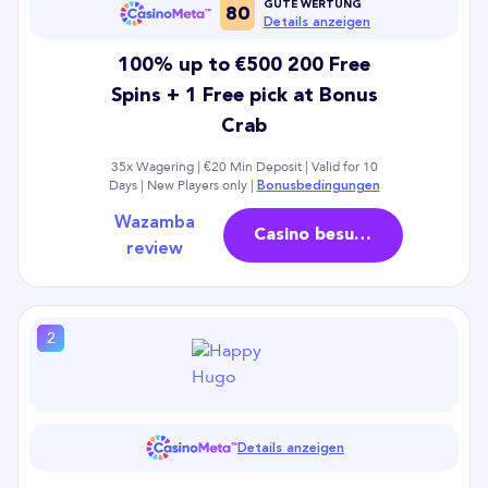
GUTE WERTUNG
80
Details anzeigen
100% up to €500 200 Free
Spins + 1 Free pick at Bonus
Crab
35x Wagering | €20 Min Deposit | Valid for 10
Bonusbedingungen
Days | New Players only |
Wazamba
Casino besuchen
review
2
Details anzeigen